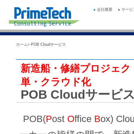
会社概要
サービ
ホーム
POB Cloudサービス
新造船・修繕プロジェク
単・クラウド化
POB Cloudサービ
POB(
P
ost
O
ffice
B
ox) 